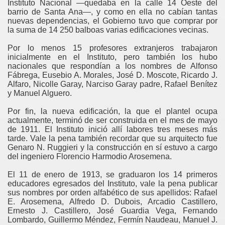
Instituto Nacional —quedaba en la calle 14 Oeste del
barrio de Santa Ana—, y como en ella no cabían tantas
nuevas dependencias, el Gobierno tuvo que comprar por
la suma de 14 250 balboas varias edificaciones vecinas.
Por lo menos 15 profesores extranjeros trabajaron
inicialmente en el Instituto, pero también los hubo
nacionales que respondían a los nombres de Alfonso
Fábrega, Eusebio A. Morales, José D. Moscote, Ricardo J.
Alfaro, Nicolle Garay, Narciso Garay padre, Rafael Benítez
y Manuel Alguero.
Por fin, la nueva edificación, la que el plantel ocupa
actualmente, terminó de ser construida en el mes de mayo
de 1911. El Instituto inició allí labores tres meses más
tarde. Vale la pena también recordar que su arquitecto fue
Genaro N. Ruggieri y la construcción en sí estuvo a cargo
del ingeniero Florencio Harmodio Arosemena.
El 11 de enero de 1913, se graduaron los 14 primeros
educadores egresados del Instituto, vale la pena publicar
sus nombres por orden alfabético de sus apellidos: Rafael
E. Arosemena, Alfredo D. Dubois, Arcadio Castillero,
Ernesto J. Castillero, José Guardia Vega, Fernando
Lombardo, Guillermo Méndez, Fermín Naudeau, Manuel J.