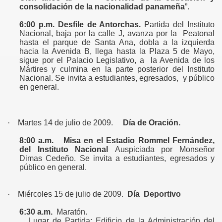
consolidación de la nacionalidad panameña
”.
6:00 p.m.
Desfile de Antorchas.
Partida del Instituto
Nacional, baja por la calle J, avanza por la
Peatonal
hasta el parque de Santa Ana, dobla a la izquierda
hacia
la Avenida
B
, llega
hasta la Plaza 5 de Mayo,
sigue por el Palacio Legislativo, a
la Avenida
de los
Mártires
y culmina en la parte posterior del Instituto
Nacional. Se invita a estudiantes, egresados,
y público
en general.
·
Martes 14 de julio de 2009.
Día de Oración.
8:00 a.m.
Misa en el Estadio Rommel Fernández,
del Instituto Nacional
Auspiciada por Monseñor
Dimas Cedeño.
Se invita a estudiantes, egresados y
público en general.
·
Miércoles 15 de julio de 2009.
Día
Deportivo
6:30 a.m.
Maratón.
Lugar de Partida: Edificio de
la Administración
del