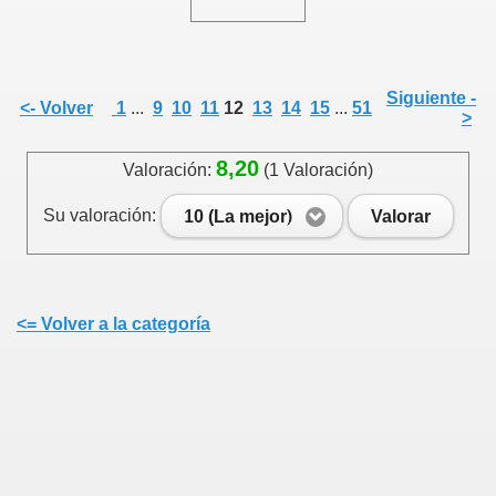
Siguiente -
<- Volver
1
...
9
10
11
12
13
14
15
...
51
>
8,20
Valoración:
(1 Valoración)
Su valoración:
10 (La mejor)
Valorar
<= Volver a la categoría