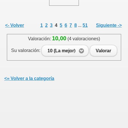
<- Volver
1
2
3
4
5
6
7
8
...
51
Siguiente ->
10,00
Valoración:
(4 valoraciones)
Su valoración:
10 (La mejor)
Valorar
<= Volver a la categoría