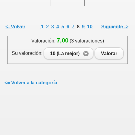
<- Volver
1
2
3
4
5
6
7
8
9
10
Siguiente ->
7,00
Valoración:
(3 valoraciones)
Su valoración:
10 (La mejor)
Valorar
<= Volver a la categoría