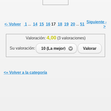
Siguiente -
<- Volver
1
...
14
15
16
17
18
19
20
...
51
>
4,00
Valoración:
(3 valoraciones)
Su valoración:
10 (La mejor)
Valorar
<= Volver a la categoría