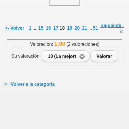
Siguiente -
<- Volver
1
...
15
16
17
18
19
20
21
...
51
>
1,00
Valoración:
(2 valoraciones)
Su valoración:
10 (La mejor)
Valorar
<= Volver a la categoría