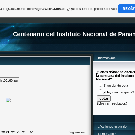
REGÍS
reado gratuitamente con
PaginaWebGratis.es
. ¿Quieres tener tu propio sitio web?
Centenario del Instituto Nacional de Pan
Bienvenidos
¿Sabes dónde se encue
la campana del Instituto
Nacional?
ict00166.jpg
Sí sé donde está
¿Hay una campana?
(
Mostrar resultados
)
¿Ya tienes tu pin del
20
21
22
23
24
...
51
Siguiente ->
Centenario?