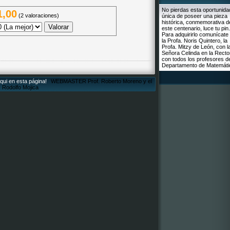
No pierdas esta oportunida
1,00
(2 valoraciones)
única de poseer una pieza
histórica, conmemorativa d
este centenario, luce tu pin.
Para adquirirlo comunícate
la Profa. Noris Quintero, la
Profa. Mitzy de León, con l
Señora Celinda en la Recto
con todos los profesores d
Departamento de Matemáti
Aqui en esta página!
WEBMASTER Prof. Roberto Moreno y el
. Rodolfo Mojica