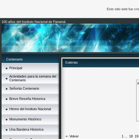
Este sitio web fue c
100 años del Instituto Nacional de Panamá
Centenario
Galerias
Principal
Actividades para la semana del
Centenario
p
Señorita Centenario
Breve Reseña Historica
Himno del Instituto Nacional
Monumento Histórico
Una Bandera Historica
<- Volver
1
...
18
19