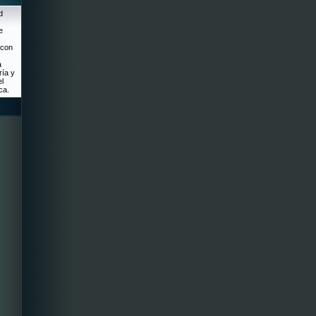
d
e
 con
a
ría y
el
ca.