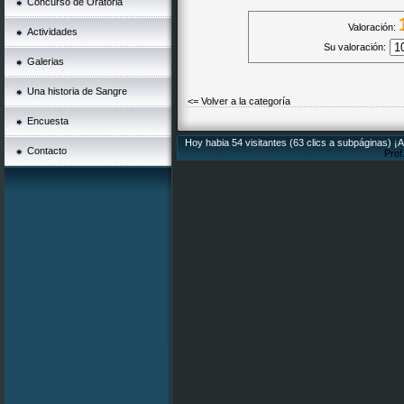
Concurso de Oratoria
Valoración:
Actividades
Su valoración:
Galerias
Una historia de Sangre
<= Volver a la categoría
Encuesta
Hoy habia 54 visitantes (63 clics a subpáginas) ¡
Contacto
Prof