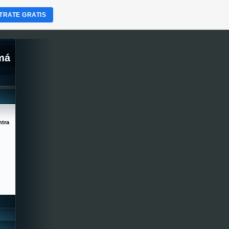
TRATE GRATIS
amá
ntra