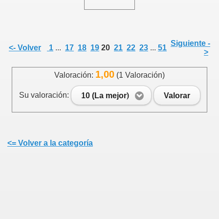
Siguiente -
<- Volver
1
...
17
18
19
20
21
22
23
...
51
>
1,00
Valoración:
(1 Valoración)
Su valoración:
10 (La mejor)
Valorar
<= Volver a la categoría